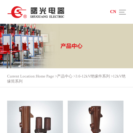
CN
Current Location:
Home Page
>
产品中心
>
3.6-12kV绝缘件系列
>
12kV绝
缘筒系列