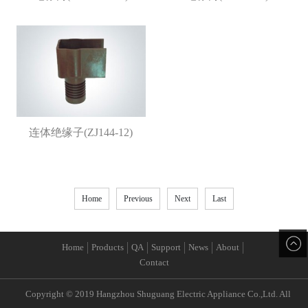
连体绝缘子(ZJ144-12)
Home
Previous
Next
Last
Home
Products
QA
Support
News
About
Contact
Copyright © 2019 Hangzhou Shuguang Electric Appliance Co.,Ltd. All