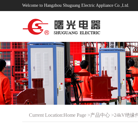
Welcome to Hangzhou Shuguang Electric Appliance Co.,Ltd.
Current Location:
Home Page
>
产品中心
>
24kV绝缘