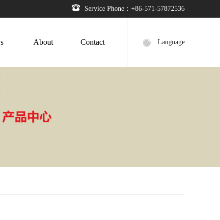
Service Phone：+86-571-57872536
s
About
Contact
Language