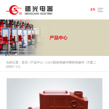
EN
当前位置：
首页
>
产品中心
>
12kV固体绝缘环网柜绝缘件
>
方案二
(SRK7-12)